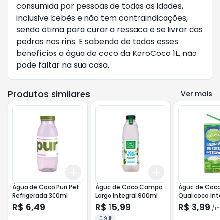
consumida por pessoas de todas as idades,
inclusive bebês e não tem contraindicações,
sendo ótima para curar a ressaca e se livrar das
pedras nos rins. E sabendo de todos esses
benefícios a água de coco da KeroCoco 1L, não
pode faltar na sua casa.
Produtos similares
Ver mais
Add
Add
+
3
+
5
+
10
+
3
+
5
+
10
Água de Coco Puri Pet
Água de Coco Campo
Água de Coc
Refrigerada 300ml
Largo Integral 900ml
Qualicoco Int
200ml
R$ 6,49
R$ 15,99
R$ 3,99
/
m
0.9 lt