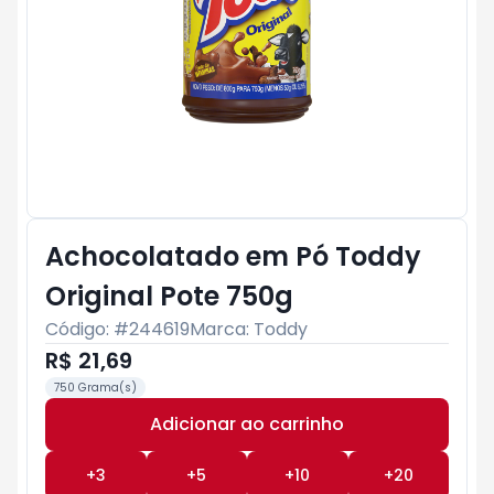
Achocolatado em Pó Toddy
Original Pote 750g
Código: #
244619
Marca:
Toddy
R$ 21,69
750 Grama(s)
Adicionar ao carrinho
Subtotal:
R$ 0
+
3
+
5
+
10
+
20