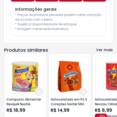
Informações gerais
* Preços de produtos pesáveis podem sofrer variação 
de acordo com o peso;

* Sujeito à disponibilidade de estoque;

* Imagem meramente ilustrativa;
Produtos similares
Ver mais
Add
Add
+
3
+
5
+
10
+
3
+
5
+
10
Composto Alimentar
Achocolatado em Pó 3
Achocolatad
Nesquik Nestlé
Corações Sachê 560g
Nescau Cilind
Morango Lata 380g
Caramelo
R$ 18,99
R$ 14,99
R$ 8,99
R$ 11,
-
25
%