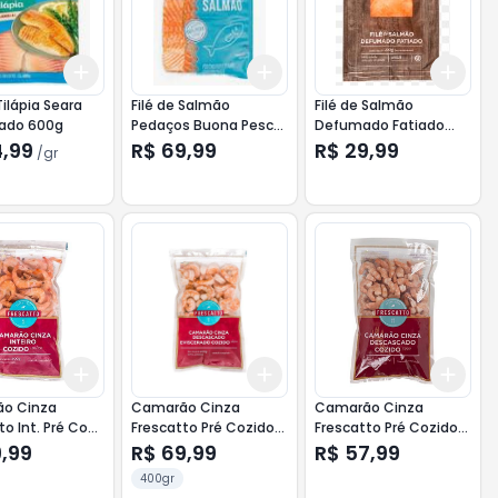
Add
Add
Add
.5
kg
+
3
gr
+
5
gr
+
3
+
5
+
10
+
3
Tilápia Seara
Filé de Salmão
Filé de Salmão
ado 600g
Pedaços Buona Pesca
Defumado Fatiado
Congelado 500g
Frescatto Bandeja
4,99
R$ 69,99
R$ 29,99
/
gr
100g
Add
Add
Add
10
+
3
+
5
+
10
+
3
+
5
+
10
+
3
o Cinza
Camarão Cinza
Camarão Cinza
to Int. Pré Coz.
Frescatto Pré Cozido
Frescatto Pré Cozido
50/60 400g
Cong 35/50 400g
Cong 70/105 400g
9,99
R$ 69,99
R$ 57,99
nal Inteiro
Tradicional
Tradicional
400gr
Descascado
Descascado