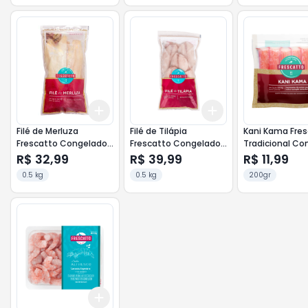
Add
Add
+
3
+
5
+
10
+
3
+
5
+
10
Filé de Merluza
Filé de Tilápia
Kani Kama Fre
Frescatto Congelado
Frescatto Congelado
Tradicional Co
500g
500g
Pacote 200g
R$ 32,99
R$ 39,99
R$ 11,99
0.5 kg
0.5 kg
200gr
Add
+
3
+
5
+
10