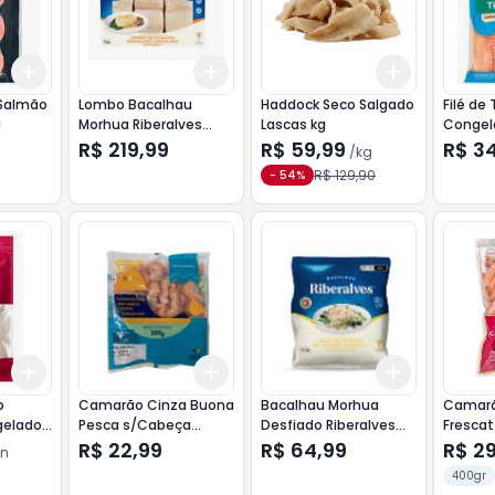
Add
Add
Add
+
3
+
5
+
10
+
3
+
5
+
10
+
1.5
kg
+
2
Salmão
Lombo Bacalhau
Haddock Seco Salgado
Filé de 
g
Morhua Riberalves
Lascas kg
Congel
Dessalgado 800g
R$ 219,99
R$ 59,99
R$ 3
/
kg
Caixa Azul Congelado
R$ 129,90
-
54
%
Com Pele e Espinhas
Add
Add
Add
+
3
+
5
+
10
+
3
+
5
+
10
+
3
+
5
+
o
Camarão Cinza Buona
Bacalhau Morhua
Camarã
gelado
Pesca s/Cabeça
Desfiado Riberalves
Frescat
al
Cozido 50/90 200g
Dessal.Congel. 400g
Cong. 
R$ 22,99
R$ 64,99
R$ 2
n
Flor de Sal
Tradicio
400gr