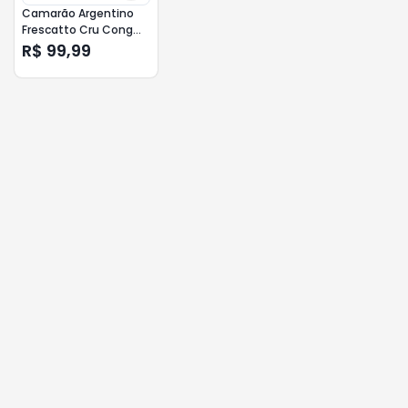
Camarão Argentino
Frescatto Cru Cong
21/30 400g
R$ 99,99