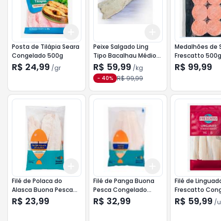
Add
Add
+
3
gr
+
5
gr
+
3
kg
+
5
kg
Posta de Tilápia Seara
Peixe Salgado Ling
Medalhões de 
Congelado 500g
Tipo Bacalhau Médio
Frescatto 500
kg
R$ 24,99
R$ 59,99
R$ 99,99
/
gr
/
kg
R$ 99,99
-
40
%
Add
Add
+
3
+
5
+
10
+
3
+
5
+
10
Filé de Polaca do
Filé de Panga Buona
Filé de Linguad
Alasca Buona Pesca
Pesca Congelado
Frescatto Con
500g
800g
500g Tradicion
R$ 23,99
R$ 32,99
R$ 59,99
/
u