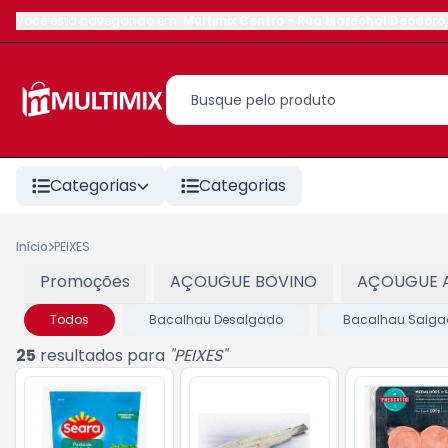
Você está navegando em:
Multimix Centro
-
Rua Marechal Deodoro
,
Categorias
Categorias
Início
PEIXES
Promoções
AÇOUGUE BOVINO
AÇOUGUE 
Todos
Bacalhau Desalgado
Bacalhau Salga
25
resultados para
"
PEIXES
"