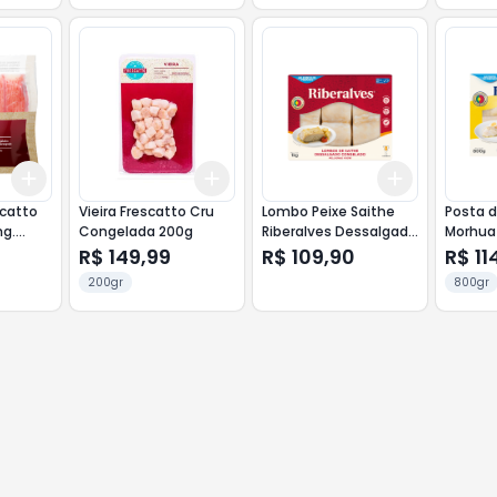
Add
Add
Add
+
3
+
5
+
10
+
3
+
5
+
10
+
3
+
5
+
scatto
Vieira Frescatto Cru
Lombo Peixe Saithe
Posta 
ng.
Congelada 200g
Riberalves Dessalgado
Morhua 
Congelado 800g Com
Dessal
R$ 149,99
R$ 109,90
R$ 11
Pele Com Espinha
Congel
200gr
800gr
Com Es