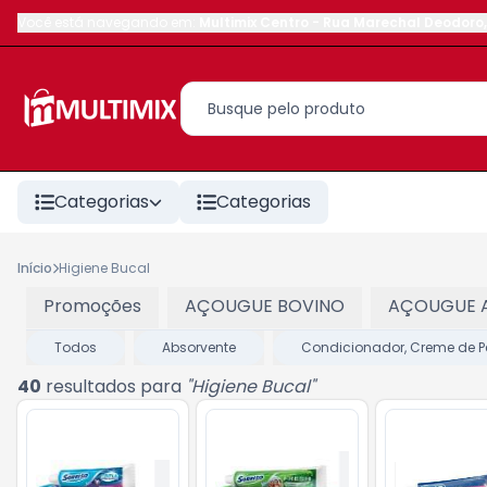
Você está navegando em:
Multimix Centro
-
Rua Marechal Deodoro
,
Categorias
Categorias
Início
Higiene Bucal
Promoções
AÇOUGUE BOVINO
AÇOUGUE 
Todos
Absorvente
Condicionador, Creme de P
40
resultados para
"
Higiene Bucal
"