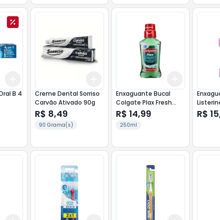
Add
Add
Add
+
3
+
5
+
10
+
3
+
5
+
10
+
3
+
5
+
ral B 4
Creme Dental Sorriso
Enxaguante Bucal
Enxagu
Carvão Ativado 90g
Colgate Plax Fresh
Listerin
Mint 250ml
250ml
R$ 8,49
R$ 14,99
R$ 15
90 Grama(s)
250ml