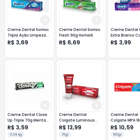
Add
Add
+
3
+
5
+
10
+
3
+
5
+
10
Creme Dental Sorriso
Creme Dental Sorriso
Creme Dental O
Tripla Ação Limpeza
Fresh 90g Hortelã
Extra Branco C
Completa 70g
70g
R$ 3,69
R$ 6,69
R$ 3,99
Add
Add
+
3
+
5
+
10
+
3
+
5
+
10
Creme Dental Close
Creme Dental
Creme Dental
Up Triple 70g Menta
Colgate Luminous
Colgate MPA 1
Verde
White Brilliant 70g
R$ 3,59
R$ 13,99
R$ 10,59
0.09 kg
70gr
180gr