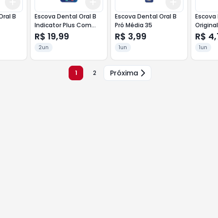
Add
Add
Add
+
3
+
5
+
10
+
3
+
5
+
10
+
3
+
5
+
Oral B
Escova Dental Oral B
Escova Dental Oral B
Escova 
Indicator Plus Com
Pró Média 35
Origina
2un 35 Macia
R$ 19,99
R$ 3,99
R$ 4
2un
1un
1un
Próxima
1
2