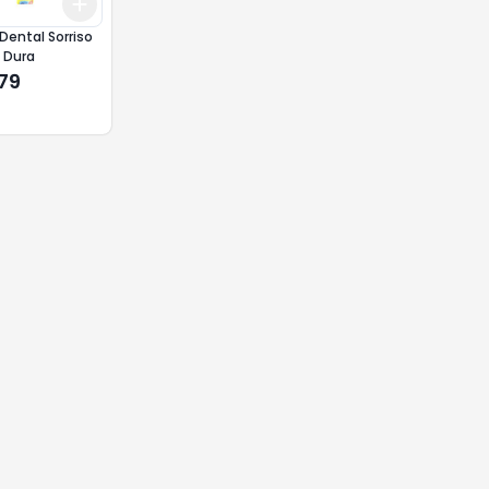
Add
10
+
3
+
5
+
10
Dental Sorriso
l Dura
,79