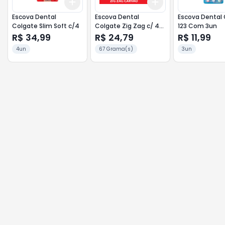
Add
Add
+
3
+
5
+
10
+
3
+
5
+
10
Escova Dental
Escova Dental
Escova Dental 
Colgate Slim Soft c/4
Colgate Zig Zag c/ 4
123 Com 3un
Carvão
R$ 34,99
R$ 24,79
R$ 11,99
4un
67 Grama(s)
3un