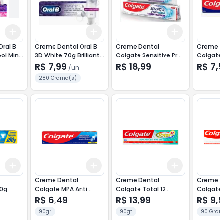
Add
Add
Add
+
3
+
5
+
10
+
3
+
5
+
10
+
3
+
5
+
ral B
Creme Dental Oral B
Creme Dental
Creme 
ool Mint
3D White 70g Brilliant
Colgate Sensitive Pro
Colgat
Fresh
Alívio Imediato 90g
R$ 7,99
R$ 18,99
R$ 7
/
un
280 Grama(s)
Add
Add
Add
+
3
+
5
+
10
+
3
+
5
+
10
+
3
+
5
+
Creme Dental
Creme Dental
Creme 
80g
Colgate MPA Anti
Colgate Total 12
Colgate
Cáries 90g
Advanced Fresh 90g
Gengiv
R$ 6,49
R$ 13,99
R$ 9,
90g
90gr
90gt
90 Gra