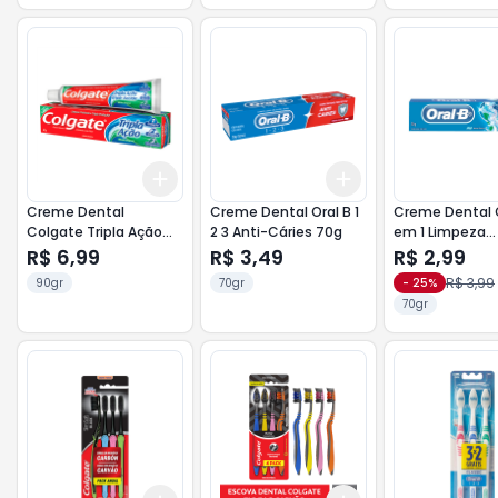
Add
Add
+
3
+
5
+
10
+
3
+
5
+
10
Creme Dental
Creme Dental Oral B 1
Creme Dental O
Colgate Tripla Ação
2 3 Anti-Cáries 70g
em 1 Limpeza
90g Menta Original
Profunda 70g
R$ 6,99
R$ 3,49
R$ 2,99
R$ 3,99
90gr
70gr
-
25
%
70gr