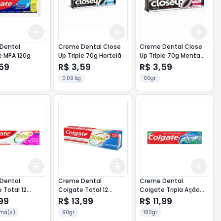
Add
Add
Add
10
+
3
+
5
+
10
+
3
+
5
+
10
+
3
Dental
Creme Dental Close
Creme Dental Close
e MPA 120g
Up Triple 70g Hortelã
Up Triple 70g Menta
Americana
,59
R$ 3,59
R$ 3,59
0.09 kg
90gr
Add
Add
Add
10
+
3
+
5
+
10
+
3
+
5
+
10
+
3
Dental
Creme Dental
Creme Dental
 Total 12
Colgate Total 12
Colgate Tripla Ação
a Reforçada
Whitening 90g
180g Menta Original
99
R$ 13,99
R$ 11,99
ma(s)
90gr
180gr