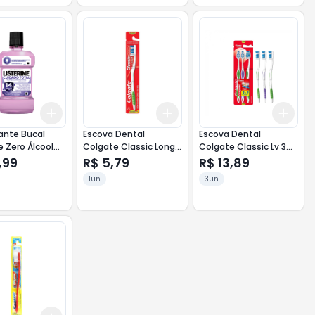
Add
Add
Add
10
+
3
+
5
+
10
+
3
+
5
+
10
+
3
ante Bucal
Escova Dental
Escova Dental
e Zero Álcool
Colgate Classic Longa
Colgate Classic Lv 3
e Média
Pg 2
,99
R$ 5,79
R$ 13,89
1un
3un